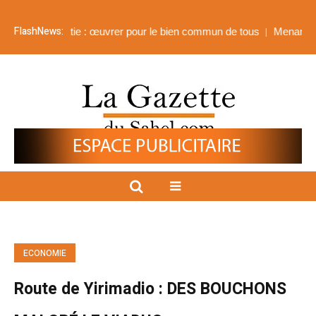
FlashNews:
atie : œuvrer pour le bien commun de tous
Menankoto-Sud : B2Gold
ECONOMIE
Route de Yirimadio : DES BOUCHONS