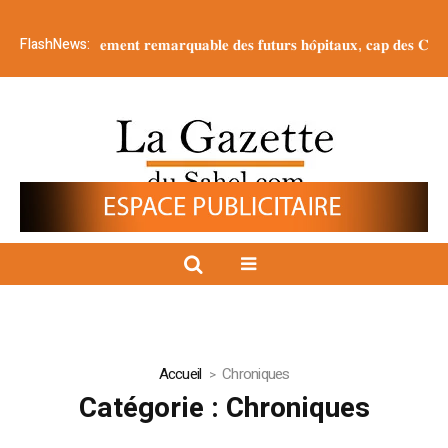
FlashNews:
𝐭𝐞 𝐥’𝐚𝐯𝐚𝐧𝐜𝐞𝐦𝐞𝐧𝐭 𝐫𝐞𝐦𝐚𝐫𝐪𝐮𝐚𝐛𝐥𝐞 𝐝𝐞𝐬 𝐟𝐮𝐭𝐮𝐫𝐬 𝐡𝐨̂𝐩𝐢𝐭𝐚𝐮𝐱, 𝐜𝐚𝐩 𝐝𝐞𝐬 𝐂𝐨𝐦𝐦𝐮𝐧𝐞𝐬 
Accueil
Chroniques
Catégorie :
Chroniques