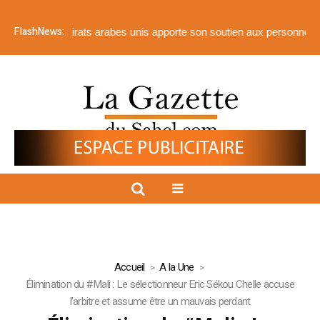
FlashNews:
le des Émirats arabes unis apporte son soutien aux personnes touché
Accueil
A la Une
Élimination du #Mali : Le sélectionneur Eric Sékou Chelle accuse
l’arbitre et assume être un mauvais perdant