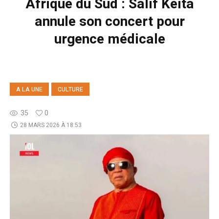
Afrique du Sud : Salif Keita
annule son concert pour
urgence médicale
A LA UNE
CULTURE
35
0
28 MARS 2026 À 18:53