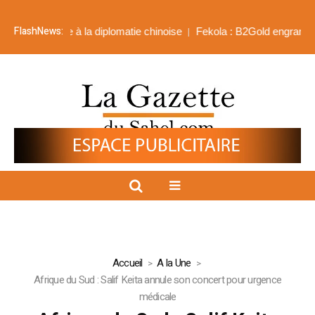
FlashNews:
ersonnelle à la diplomatie chinoise
Fekola : B2Gold engrange plus 
Accueil
A la Une
Afrique du Sud : Salif Keita annule son concert pour urgence
médicale