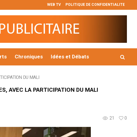
WEB TV
POLITIQUE DE CONFIDENTIALITE
 permis qui pourrait prolonger la vie du Complexe Fekola au Ma
rts
Chroniques
Idées et Débats
TICIPATION DU MALI
S, AVEC LA PARTICIPATION DU MALI
21
0