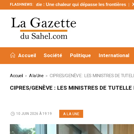
ne chaleur qui dépasse les frontières
FLASHNEWS:
Xiplomatie : œuvrer pou
Accueil
Société
Politique
International
Accueil
A la Une
CIPRES/GENÈVE : LES MINISTRES DE TUTEL
CIPRES/GENÈVE : LES MINISTRES DE TUTELLE
10 JUIN 2026 À 19:19
A LA UNE