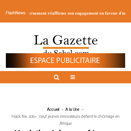
FlashNews:
 : 𝐥𝐞 g𝐨𝐮𝐯𝐞𝐫𝐧𝐞𝐦𝐞𝐧𝐭 𝐫é𝐚𝐟𝐟𝐢𝐫𝐦𝐞 𝐬𝐨𝐧 𝐞𝐧𝐠𝐚𝐠𝐞𝐦𝐞𝐧𝐭 𝐞𝐧 𝐟𝐚𝐯𝐞𝐮𝐫 𝐝’𝐮𝐧𝐞 𝐣𝐞𝐮𝐧𝐞𝐬𝐬
Accueil
A la Une
Hack the Job» : neuf jeunes innovateurs défient le chômage en
Afrique