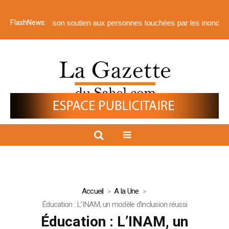
FlashNews:
orte son soutien aux personnes touchées par les inondations
Barric
Accueil
A la Une
Éducation : L’INAM, un modèle d’inclusion réussi
Éducation : L’INAM, un