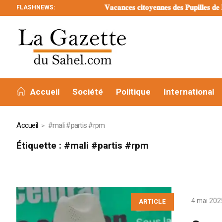
FLASHNEWS:
𝐕𝐚𝐜𝐚𝐧𝐜𝐞𝐬 𝐜𝐢𝐭𝐨𝐲𝐞𝐧𝐧𝐞𝐬 𝐝𝐞𝐬 𝐏𝐮𝐩𝐢𝐥𝐥𝐞𝐬 𝐝𝐞 𝐥𝐚 𝐍
Accueil
Société
Politique
International
Accueil
#mali #partis #rpm
Étiquette :
#mali #partis #rpm
4 mai 202
ARTICLE