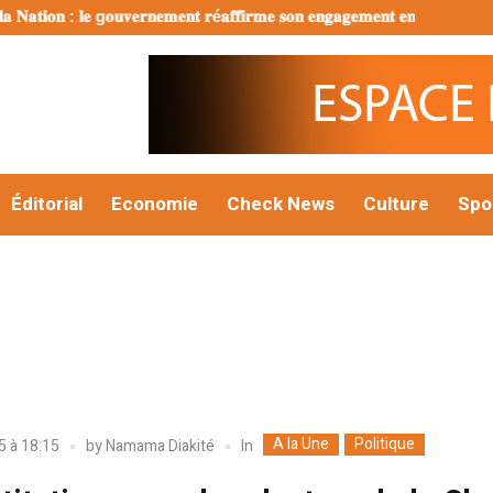
𝐭𝐢𝐨𝐧 : 𝐥𝐞 g𝐨𝐮𝐯𝐞𝐫𝐧𝐞𝐦𝐞𝐧𝐭 𝐫é𝐚𝐟𝐟𝐢𝐫𝐦𝐞 𝐬𝐨𝐧 𝐞𝐧𝐠𝐚𝐠𝐞𝐦𝐞𝐧𝐭 𝐞𝐧 𝐟𝐚𝐯𝐞𝐮𝐫 𝐝’𝐮𝐧𝐞 𝐣𝐞𝐮
Éditorial
Economie
Check News
Culture
Spo
A la Une
Politique
In
5 à 18:15
by
Namama Diakité