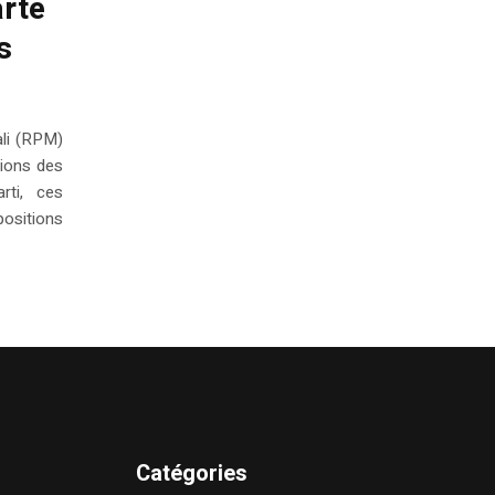
arte
s
li (RPM)
tions des
rti, ces
positions
Catégories