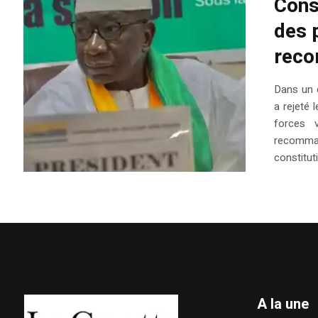
Cons
des 
rec
Dans un 
a rejeté
forces v
recomman
constitut
A la une