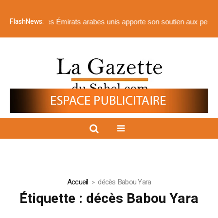
FlashNews:
nationale des Émirats arabes unis apporte son soutien aux personnes
Accueil
décès Babou Yara
Étiquette :
décès Babou Yara