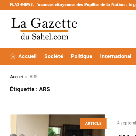
FLASHNEWS:
𝐕𝐚𝐜𝐚𝐧𝐜𝐞𝐬 𝐜𝐢𝐭𝐨𝐲𝐞𝐧𝐧𝐞𝐬 𝐝𝐞𝐬 𝐏𝐮𝐩𝐢𝐥𝐥𝐞𝐬 𝐝𝐞 𝐥𝐚 𝐍𝐚𝐭𝐢𝐨𝐧 : 𝐥𝐞 g𝐨𝐮𝐯𝐞
Accueil
Société
Politique
International
Accueil
ARS
Étiquette :
ARS
4 septemb
ARTICLE