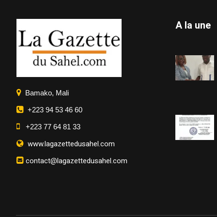
A la une
Bamako, Mali
+223 94 53 46 60
+223 77 64 81 33
www.lagazettedusahel.com
contact@lagazettedusahel.com