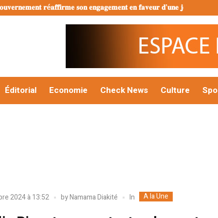
𝐧𝐞𝐦𝐞𝐧𝐭 𝐫é𝐚𝐟𝐟𝐢𝐫𝐦𝐞 𝐬𝐨𝐧 𝐞𝐧𝐠𝐚𝐠𝐞𝐦𝐞𝐧𝐭 𝐞𝐧 𝐟𝐚𝐯𝐞𝐮𝐫 𝐝’𝐮𝐧𝐞 𝐣𝐞𝐮𝐧𝐞𝐬𝐬𝐞 é𝐩𝐚𝐧𝐨𝐮𝐢𝐞 
Éditorial
Economie
Check News
Culture
Spo
A la Une
In
re 2024 à 13:52
by
Namama Diakité