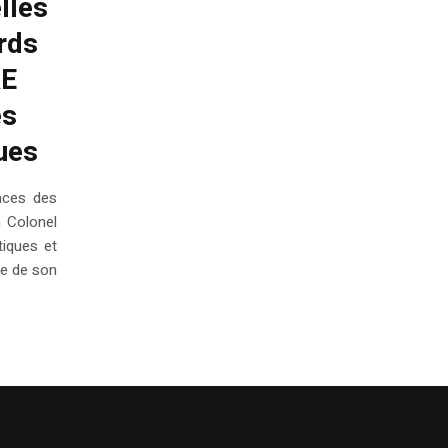
lles
rds
RE
es
ues
nces des
n Colonel
tiques et
ce de son