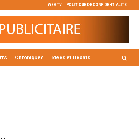
WEB TV
POLITIQUE DE CONFIDENTIALITE
𝐞𝐭 𝐫𝐞𝐬𝐩𝐨𝐧𝐬𝐚𝐛𝐥𝐞
Vérification de l’INSP : une série de graves irré
rts
Chroniques
Idées et Débats