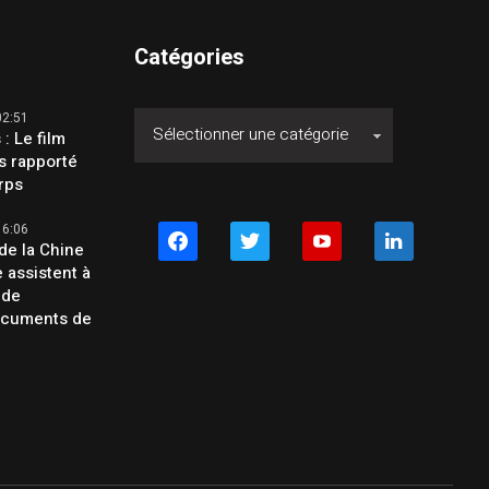
Catégories
02:51
 : Le film
s rapporté
orps
16:06
facebook
twitter
youtube
linkedin
de la Chine
e assistent à
 de
ocuments de