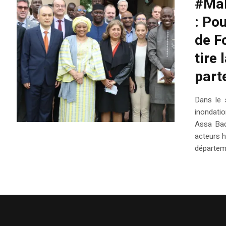
#Mal
: Po
de F
tire
part
Dans le 
inondatio
Assa Bad
acteurs 
départemen