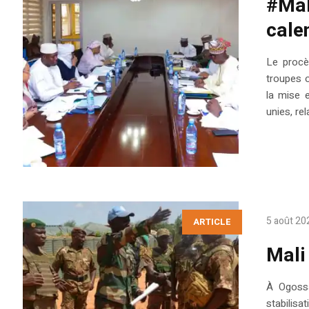
#Mal
cale
Le procè
troupes o
la mise 
unies, rel
5 août 20
ARTICLE
Mali
À Ogossa
stabilisa