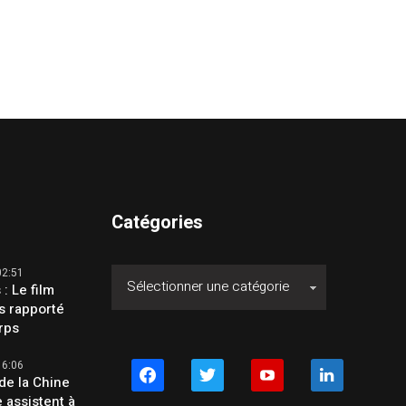
Catégories
02:51
 : Le film
s rapporté
orps
16:06
facebook
twitter
youtube
linkedin
de la Chine
e assistent à