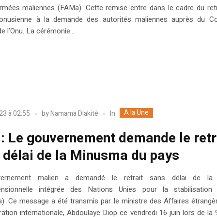
rmées maliennes (FAMa). Cette remise entre dans le cadre du retr
onusienne à la demande des autorités maliennes auprès du Co
de l’Onu. La cérémonie...
A la Une
In
023 à 02:55
by
Namama Diakité
 : Le gouvernement demande le retr
 délai de la Minusma du pays
ernement malien a demandé le retrait sans délai de la 
ensionnelle intégrée des Nations Unies pour la stabilisation
). Ce message a été transmis par le ministre des Affaires étrangè
ation internationale, Abdoulaye Diop ce vendredi 16 juin lors de l