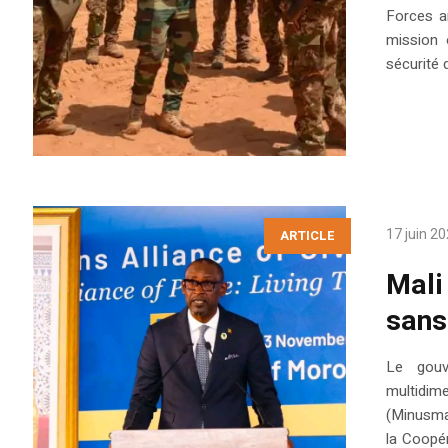
Forces a
mission 
sécurité 
17 juin 2
ARTICLE
Mali
sans
Le gouv
multidim
(Minusma
la Coopér