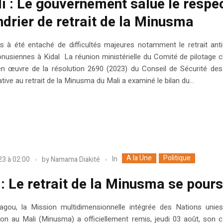
i : Le gouvernement salue le respe
ndrier de retrait de la Minusma
s à été entaché de difficultés majeures notamment le retrait ant
nusiennes à Kidal La réunion ministérielle du Comité de pilotage 
en œuvre de la résolution 2690 (2023) du Conseil de Sécurité de
ative au retrait de la Minusma du Mali a examiné le bilan du...
A la Une
Politique
In
23 à 02:00
by
Namama Diakité
 : Le retrait de la Minusma se pours
gou, la Mission multidimensionnelle intégrée des Nations unies
tion au Mali (Minusma) a officiellement remis, jeudi 03 août, son