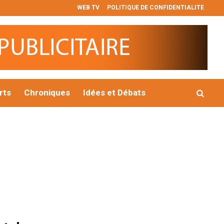
WEB TV
POLITIQUE DE CONFIDENTIALITE
ilise plus de 510 millions de dollars pour financer des projets s
rts
Chroniques
Idées et Débats