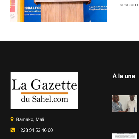
session d
A la une
Bamako, Mali
+223 94 53 46 60