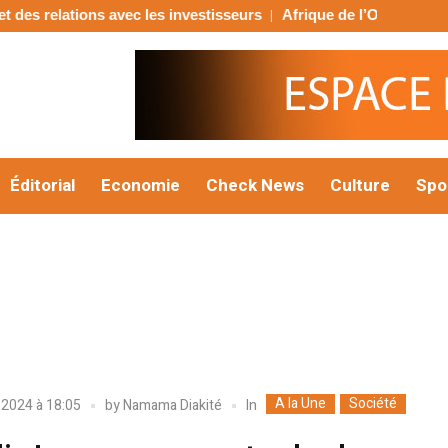
elations avec les investisseurs
Afrique de l’Ouest : la BIDC mob
Éditorial
Economie
Check News
Culture
Spo
A la Une
Société
In
r 2024 à 18:05
by
Namama Diakité