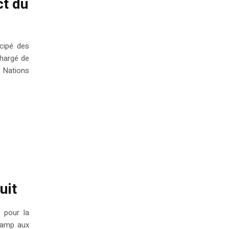
ct du
icipé des
chargé de
s Nations
uit
 pour la
 camp aux