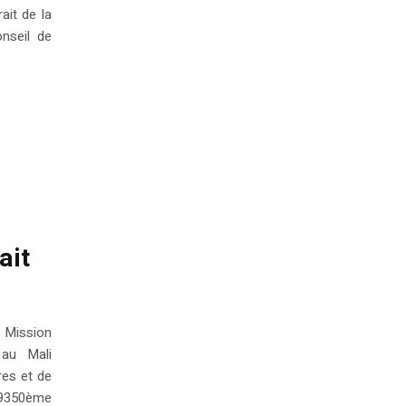
ait de la
nseil de
ait
Mission
 au Mali
res et de
a 9350ème