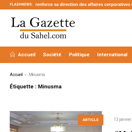
Barrick renforce sa direction des affaires corporatives et des r
FLASHNEWS:
Accueil
Société
Politique
International
Accueil
Minusma
Étiquette :
Minusma
13 janvie
ARTICLE