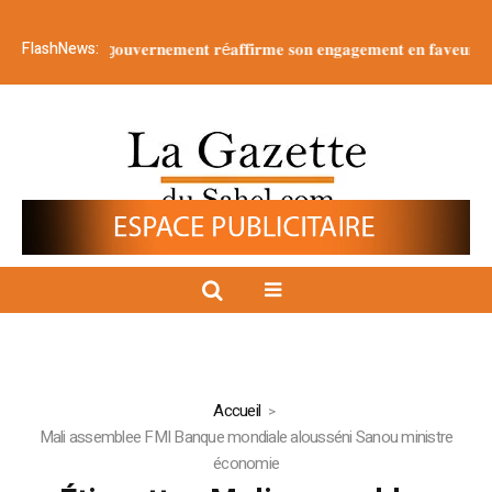
FlashNews:
𝐍𝐚𝐭𝐢𝐨𝐧 : 𝐥𝐞 g𝐨𝐮𝐯𝐞𝐫𝐧𝐞𝐦𝐞𝐧𝐭 𝐫é𝐚𝐟𝐟𝐢𝐫𝐦𝐞 𝐬𝐨𝐧 𝐞𝐧𝐠𝐚𝐠𝐞𝐦𝐞𝐧𝐭 𝐞𝐧 𝐟𝐚𝐯𝐞𝐮𝐫 𝐝’𝐮𝐧𝐞 𝐣𝐞
Accueil
Mali assemblee FMI Banque mondiale alousséni Sanou ministre
économie