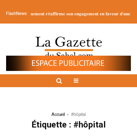
FlashNews:
𝐞 g𝐨𝐮𝐯𝐞𝐫𝐧𝐞𝐦𝐞𝐧𝐭 𝐫é𝐚𝐟𝐟𝐢𝐫𝐦𝐞 𝐬𝐨𝐧 𝐞𝐧𝐠𝐚𝐠𝐞𝐦𝐞𝐧𝐭 𝐞𝐧 𝐟𝐚𝐯𝐞𝐮𝐫 𝐝’𝐮𝐧𝐞 𝐣𝐞𝐮𝐧𝐞𝐬𝐬𝐞 é𝐩
Accueil
#hôpital
Étiquette :
#hôpital