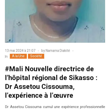
13 mai 2024 à 21:07
by
Namama Diakité
A la Une
Société
In
#Mali Nouvelle directrice de
l’hôpital régional de Sikasso :
Dr Assetou Cissouma,
l’expérience à l’œuvre
Dr Assetou Cissouma cumul une expérience professionnelle