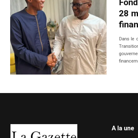
Fond
28 m
fina
Dans le c
Transitio
gouvernem
financeme
A la une