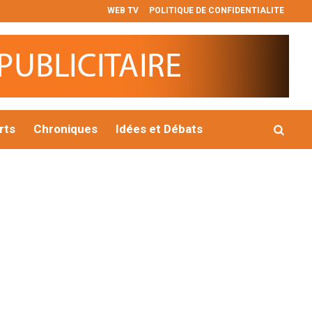
WEB TV
POLITIQUE DE CONFIDENTIALITE
𝐈𝐈𝐈 𝐞𝐭 𝐕𝐈
𝐕𝐚𝐜𝐚𝐧𝐜𝐞𝐬 𝐜𝐢𝐭𝐨𝐲𝐞𝐧𝐧𝐞𝐬 𝐝𝐞𝐬 𝐏𝐮𝐩𝐢𝐥𝐥𝐞𝐬 𝐝𝐞 𝐥𝐚 𝐍𝐚𝐭𝐢𝐨𝐧 : 𝐥𝐞 g𝐨𝐮𝐯𝐞
rts
Chroniques
Idées et Débats