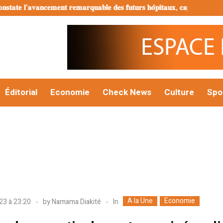
𝐞 𝐥’𝐚𝐯𝐚𝐧𝐜𝐞𝐦𝐞𝐧𝐭 𝐫𝐞𝐦𝐚𝐫𝐪𝐮𝐚𝐛𝐥𝐞 𝐝𝐞𝐬 𝐟𝐮𝐭𝐮𝐫𝐬 𝐡𝐨̂𝐩𝐢𝐭𝐚𝐮𝐱, 𝐜𝐚𝐩 𝐝𝐞𝐬 𝐂𝐨𝐦𝐦𝐮𝐧𝐞𝐬 
Éditorial
Economie
Check News
Culture
Spo
A la Une
Economie
In
023 à 23:20
by
Namama Diakité