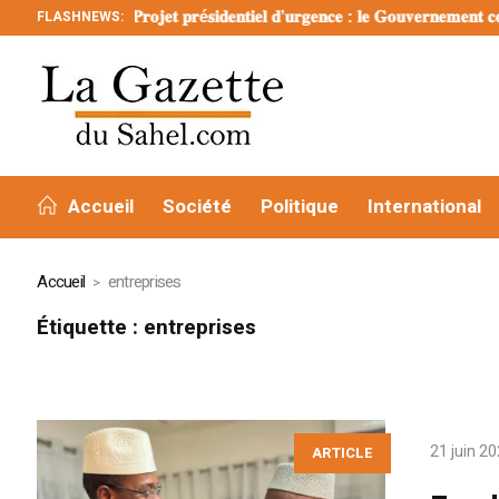
FLASHNEWS:
𝐏𝐫𝐨𝐣𝐞𝐭 𝐩𝐫é𝐬𝐢𝐝𝐞𝐧𝐭𝐢𝐞𝐥 𝐝’𝐮𝐫𝐠𝐞𝐧𝐜𝐞 : 𝐥𝐞 𝐆𝐨𝐮𝐯𝐞𝐫𝐧𝐞𝐦𝐞𝐧𝐭 𝐜𝐨𝐧𝐬𝐭𝐚
Accueil
Société
Politique
International
Accueil
entreprises
Étiquette :
entreprises
21 juin 2
ARTICLE