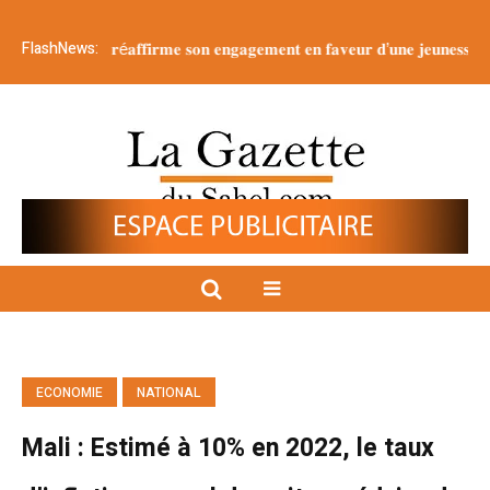
FlashNews:
𝐞𝐧𝐭 𝐫é𝐚𝐟𝐟𝐢𝐫𝐦𝐞 𝐬𝐨𝐧 𝐞𝐧𝐠𝐚𝐠𝐞𝐦𝐞𝐧𝐭 𝐞𝐧 𝐟𝐚𝐯𝐞𝐮𝐫 𝐝’𝐮𝐧𝐞 𝐣𝐞𝐮𝐧𝐞𝐬𝐬𝐞 é𝐩𝐚𝐧𝐨𝐮𝐢𝐞 𝐞𝐭 𝐫
ECONOMIE
NATIONAL
Mali : Estimé à 10% en 2022, le taux