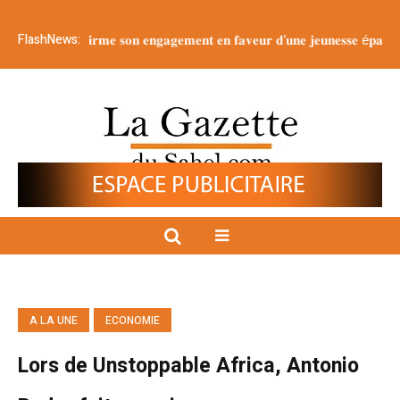
FlashNews:
𝐚𝐟𝐟𝐢𝐫𝐦𝐞 𝐬𝐨𝐧 𝐞𝐧𝐠𝐚𝐠𝐞𝐦𝐞𝐧𝐭 𝐞𝐧 𝐟𝐚𝐯𝐞𝐮𝐫 𝐝’𝐮𝐧𝐞 𝐣𝐞𝐮𝐧𝐞𝐬𝐬𝐞 é𝐩𝐚𝐧𝐨𝐮𝐢𝐞 𝐞𝐭 𝐫𝐞𝐬𝐩𝐨𝐧
A LA UNE
ECONOMIE
Lors de Unstoppable Africa, Antonio