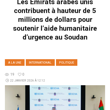
Les Émirats arabes unis
contribuent à hauteur de 5
millions de dollars pour
soutenir l’aide humanitaire
d’urgence au Soudan
A LA UNE
INTERNATIONAL
POLITIQUE
19
0
22 JANVIER 2026 À 12:12