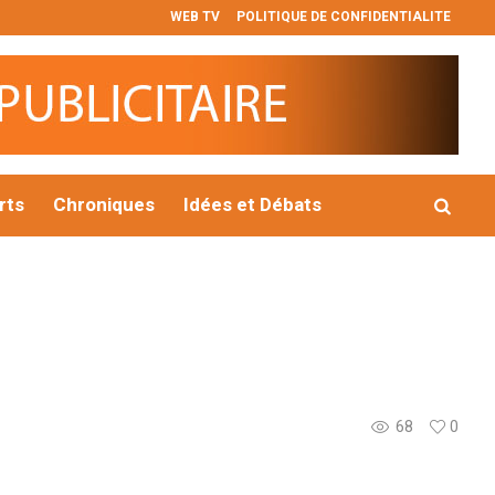
WEB TV
POLITIQUE DE CONFIDENTIALITE
𝐞𝐧𝐭𝐢𝐞𝐥 𝐝’𝐮𝐫𝐠𝐞𝐧𝐜𝐞 : 𝐥𝐞 𝐆𝐨𝐮𝐯𝐞𝐫𝐧𝐞𝐦𝐞𝐧𝐭 𝐜𝐨𝐧𝐬𝐭𝐚𝐭𝐞 𝐥’𝐚𝐯𝐚𝐧𝐜𝐞𝐦𝐞𝐧𝐭 𝐫𝐞𝐦𝐚𝐫𝐪𝐮𝐚
rts
Chroniques
Idées et Débats
68
0