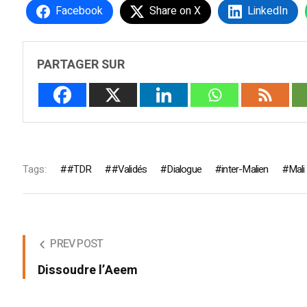
Facebook
Share on X
LinkedIn
PARTAGER SUR
Tags:
#TDR
#Validés
Dialogue
inter-Malien
Mali
PREV POST
Dissoudre l’Aeem