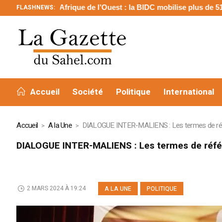
FLASHNEWS:
Afrique de l’Ouest : la BIDC mobilise plus de 510 millions
Accueil
Société
Politique
International
Accueil
A la Une
DIALOGUE INTER-MALIENS : Les termes de réf
DIALOGUE INTER-MALIENS : Les termes de réfé
2 MARS 2024 À 19:24
A LA UNE
POLITIQUE