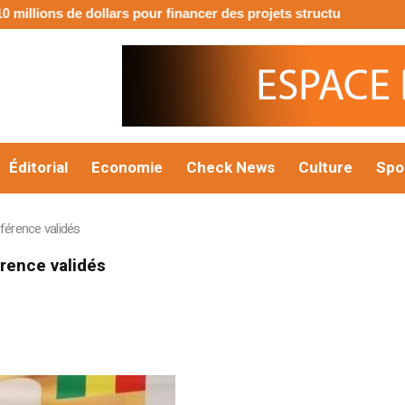
 de dollars pour financer des projets structurants
𝐏𝐫𝐨𝐣𝐞𝐭 𝐩𝐫é𝐬𝐢𝐝
Éditorial
Economie
Check News
Culture
Spo
érence validés
rence validés