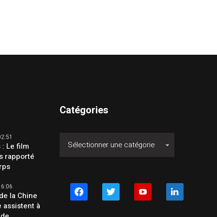
Catégories
02:51
 : Le film
s rapporté
orps
16:06
facebook
twitter
youtube
linkedin
de la Chine
e assistent à
 de