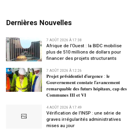
Dernières Nouvelles
7 AOÛT 2026 À 17:38
Afrique de l’Ouest : la BIDC mobilise
plus de 510 millions de dollars pour
financer des projets structurants
7 AOÛT 2026 À 12:26
𝐏𝐫𝐨𝐣𝐞𝐭 𝐩𝐫é𝐬𝐢𝐝𝐞𝐧𝐭𝐢𝐞𝐥 𝐝’𝐮𝐫𝐠𝐞𝐧𝐜𝐞 : 𝐥𝐞
𝐆𝐨𝐮𝐯𝐞𝐫𝐧𝐞𝐦𝐞𝐧𝐭 𝐜𝐨𝐧𝐬𝐭𝐚𝐭𝐞 𝐥’𝐚𝐯𝐚𝐧𝐜𝐞𝐦𝐞𝐧𝐭
𝐫𝐞𝐦𝐚𝐫𝐪𝐮𝐚𝐛𝐥𝐞 𝐝𝐞𝐬 𝐟𝐮𝐭𝐮𝐫𝐬 𝐡𝐨̂𝐩𝐢𝐭𝐚𝐮𝐱, 𝐜𝐚𝐩 𝐝𝐞𝐬
𝐂𝐨𝐦𝐦𝐮𝐧𝐞𝐬 𝐈𝐈𝐈 𝐞𝐭 𝐕𝐈
4 AOÛT 2026 À 17:49
Vérification de l’INSP : une série de
graves irrégularités administratives
mises au jour