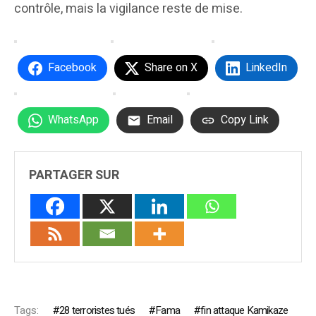
contrôle, mais la vigilance reste de mise.
Facebook
Share on X
LinkedIn
WhatsApp
Email
Copy Link
PARTAGER SUR
Tags:
28 terroristes tués
Fama
fin attaque Kamikaze