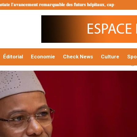
𝐞𝐦𝐞𝐧𝐭 𝐫𝐞𝐦𝐚𝐫𝐪𝐮𝐚𝐛𝐥𝐞 𝐝𝐞𝐬 𝐟𝐮𝐭𝐮𝐫𝐬 𝐡𝐨̂𝐩𝐢𝐭𝐚𝐮𝐱, 𝐜𝐚𝐩 𝐝𝐞𝐬 𝐂𝐨𝐦𝐦𝐮𝐧𝐞𝐬 𝐈𝐈𝐈 𝐞𝐭 𝐕𝐈
le budget 2024 se chiffre à 3063,742 millia
Éditorial
Economie
Check News
Culture
Spo