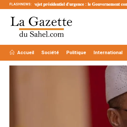
𝐏𝐫𝐨𝐣𝐞𝐭 𝐩𝐫é𝐬𝐢𝐝𝐞𝐧𝐭𝐢𝐞𝐥 𝐝’𝐮𝐫𝐠𝐞𝐧𝐜𝐞 : 𝐥𝐞 𝐆𝐨𝐮𝐯𝐞𝐫𝐧𝐞𝐦𝐞𝐧𝐭 𝐜𝐨𝐧𝐬𝐭𝐚𝐭𝐞 𝐥’𝐚𝐯𝐚𝐧
FLASHNEWS:
A LA UNE
ECONOMIE
Adopté hier en conseil des ministres : 
Fcfa
Accueil
Société
Politique
International
21 SEPTEMBRE 2023 À 12:24