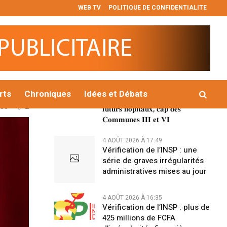
WEB TV
POLITIQUE DE CONFIDENTIALITE
𝐕𝐚𝐜𝐚𝐧𝐜𝐞𝐬 𝐜𝐢𝐭𝐨𝐲𝐞𝐧𝐧𝐞𝐬 𝐝𝐞𝐬 𝐏𝐮𝐩𝐢𝐥𝐥𝐞𝐬 𝐝𝐞 𝐥𝐚 𝐍𝐚𝐭𝐢𝐨𝐧 : 𝐥𝐞 g𝐨𝐮𝐯𝐞𝐫𝐧𝐞𝐦𝐞𝐧𝐭 
Dernières Nouvelles
rds de
7 AOÛT 2026 À 12:26
𝐏𝐫𝐨𝐣𝐞𝐭 𝐩𝐫é𝐬𝐢𝐝𝐞𝐧𝐭𝐢𝐞𝐥 𝐝’𝐮𝐫𝐠𝐞𝐧𝐜𝐞 : 𝐥𝐞
𝐆𝐨𝐮𝐯𝐞𝐫𝐧𝐞𝐦𝐞𝐧𝐭 𝐜𝐨𝐧𝐬𝐭𝐚𝐭𝐞
rts
Chroniques
Idées et Débats
𝐥’𝐚𝐯𝐚𝐧𝐜𝐞𝐦𝐞𝐧𝐭 𝐫𝐞𝐦𝐚𝐫𝐪𝐮𝐚𝐛𝐥𝐞 𝐝𝐞𝐬
38
2
𝐟𝐮𝐭𝐮𝐫𝐬 𝐡𝐨̂𝐩𝐢𝐭𝐚𝐮𝐱, 𝐜𝐚𝐩 𝐝𝐞𝐬
𝐂𝐨𝐦𝐦𝐮𝐧𝐞𝐬 𝐈𝐈𝐈 𝐞𝐭 𝐕𝐈
4 AOÛT 2026 À 17:49
Vérification de l’INSP : une
série de graves irrégularités
administratives mises au jour
4 AOÛT 2026 À 16:35
Vérification de l’INSP : plus de
425 millions de FCFA