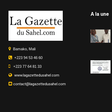
A la une
Bamako, Mali
+223 94 53 46 60
+223 77 64 81 33
www.lagazettedusahel.com
contact@lagazettedusahel.com