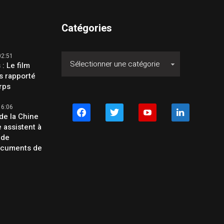
Catégories
02:51
 : Le film
s rapporté
orps
16:06
facebook
twitter
youtube
linkedin
de la Chine
e assistent à
 de
ocuments de