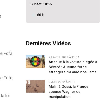
Sunset:
18:56
60 %
e
Dernières Vidéos
de Fcfa
23 AVRIL 2023 À 11:04
Attaque à la voiture piégée à
Sévaré : Aucune force
e
étrangère n’a aidé nos Fama
de Fcfa,
9 JUIN 2022 À 21:11
Mali : à Gossi, la France
accuse Wagner de
la loi
manipulation