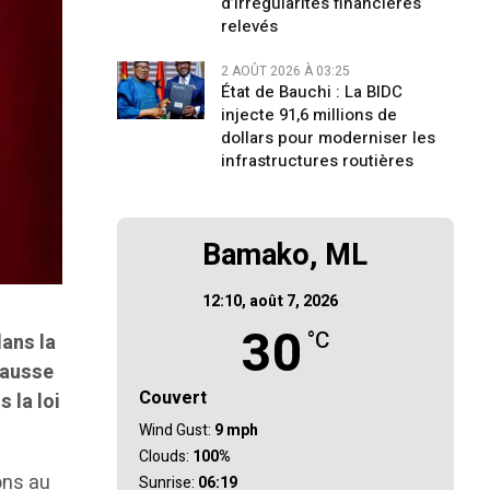
d’irrégularités financières
relevés
2 AOÛT 2026 À 03:25
État de Bauchi : La BIDC
injecte 91,6 millions de
dollars pour moderniser les
infrastructures routières
Bamako, ML
12:10,
août 7, 2026
30
°C
dans la
hausse
Couvert
 la loi
Wind Gust:
9 mph
Clouds:
100%
ons au
Sunrise:
06:19