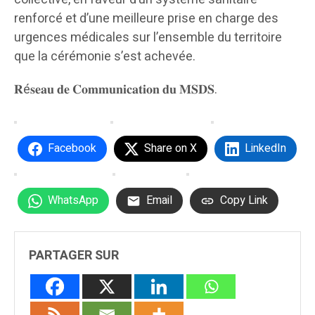
renforcé et d’une meilleure prise en charge des
urgences médicales sur l’ensemble du territoire
que la cérémonie s’est achevée.
𝐑é𝐬𝐞𝐚𝐮 𝐝𝐞 𝐂𝐨𝐦𝐦𝐮𝐧𝐢𝐜𝐚𝐭𝐢𝐨𝐧 𝐝𝐮 𝐌𝐒𝐃𝐒.
Facebook
Share on X
LinkedIn
WhatsApp
Email
Copy Link
PARTAGER SUR