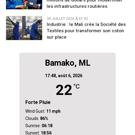
millions de dollars pour moderniser
les infrastructures routières
30 JUILLET 2026 À 01:32
Industrie : le Mali crée la Société des
Textiles pour transformer son coton
sur place
Bamako, ML
17:48,
août 6, 2026
22
°C
Forte Pluie
Wind Gust:
11 mph
Clouds:
86%
Sunrise:
06:18
Sunset:
18:56