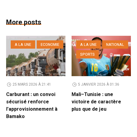
More posts
A LA UNE
ECONOMIE
A LA UNE
NATIONAL
SPORTS
25 MARS 2026 À 21:41
5 JANVIER 2026 À 01:36
Carburant : un convoi
Mali–Tunisie : une
sécurisé renforce
victoire de caractère
l’approvisionnement à
plus que de jeu
Bamako