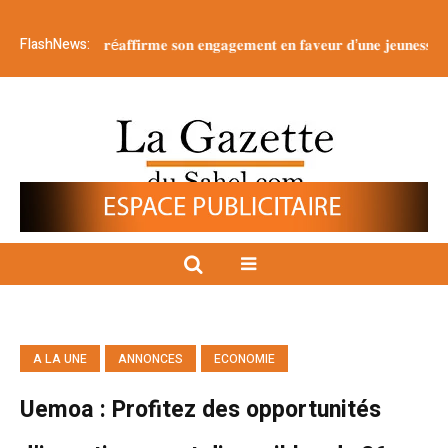
FlashNews:
𝐧𝐞𝐦𝐞𝐧𝐭 𝐫é𝐚𝐟𝐟𝐢𝐫𝐦𝐞 𝐬𝐨𝐧 𝐞𝐧𝐠𝐚𝐠𝐞𝐦𝐞𝐧𝐭 𝐞𝐧 𝐟𝐚𝐯𝐞𝐮𝐫 𝐝’𝐮𝐧𝐞 𝐣𝐞𝐮𝐧𝐞𝐬𝐬𝐞 é𝐩𝐚𝐧𝐨𝐮𝐢𝐞 𝐞
A LA UNE
ANNONCES
ECONOMIE
Uemoa : Profitez des opportunités