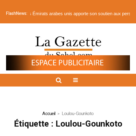
FlashNews:
ationale des Émirats arabes unis apporte son soutien aux personnes t
Accueil
Loulou-Gounkoto
Étiquette :
Loulou-Gounkoto