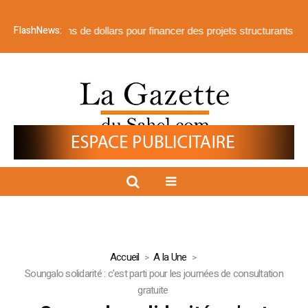
FlashNews:
millions de dollars pour financer des projets structurants
𝐏𝐫𝐨𝐣𝐞𝐭 𝐩
Accueil
A la Une
Soungalo solidarité : c’est parti pour les journées de consultation
gratuite