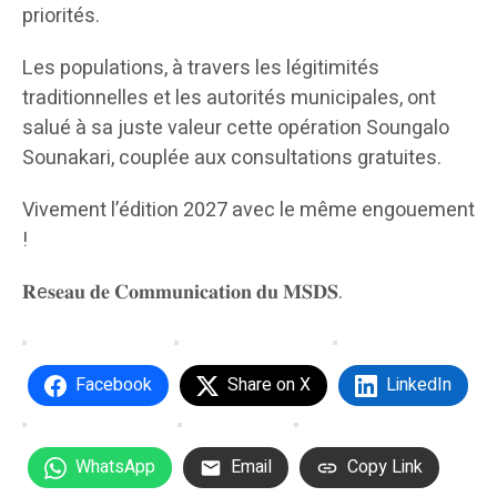
priorités.
Les populations, à travers les légitimités
traditionnelles et les autorités municipales, ont
salué à sa juste valeur cette opération Soungalo
Sounakari, couplée aux consultations gratuites.
Vivement l’édition 2027 avec le même engouement
!
𝐑e𝐬𝐞𝐚𝐮 𝐝𝐞 𝐂𝐨𝐦𝐦𝐮𝐧𝐢𝐜𝐚𝐭𝐢𝐨𝐧 𝐝𝐮 𝐌𝐒𝐃𝐒.
Facebook
Share on X
LinkedIn
WhatsApp
Email
Copy Link