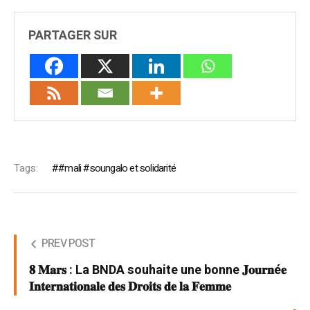
PARTAGER SUR
Tags:
#mali #soungalo et solidarité
PREV POST
𝟖 𝐌𝐚𝐫𝐬 : La BNDA souhaite une bonne 𝐉𝐨𝐮𝐫𝐧é𝐞
𝐈𝐧𝐭𝐞𝐫𝐧𝐚𝐭𝐢𝐨𝐧𝐚𝐥𝐞 𝐝𝐞𝐬 𝐃𝐫𝐨𝐢𝐭𝐬 𝐝𝐞 𝐥𝐚 𝐅𝐞𝐦𝐦𝐞