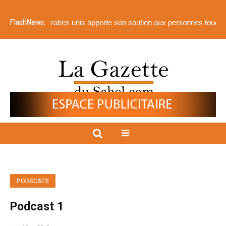
FlashNews:
mirats arabes unis apporte son soutien aux personnes touchées par l
PODSCATS
Podcast 1