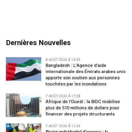
Dernières Nouvelles
8 AOÛT 2026 À 13:03
Bangladesh : L’Agence d’aide
internationale des Émirats arabes unis
apporte son soutien aux personnes
touchées par les inondations
7 AOÛT 2026 À 17:38
Afrique de l’Ouest : la BIDC mobilise
plus de 510 millions de dollars pour
financer des projets structurants
7 AOÛT 2026 À 12:26
𝐏𝐫𝐨𝐣𝐞𝐭 𝐩𝐫é𝐬𝐢𝐝𝐞𝐧𝐭𝐢𝐞𝐥 𝐝’𝐮𝐫𝐠𝐞𝐧𝐜𝐞 : 𝐥𝐞