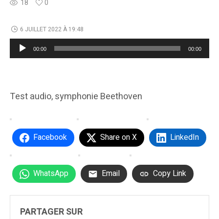
18
0
6 JUILLET 2022 À 19:48
Lecteur
00:00
00:00
audio
Test audio, symphonie Beethoven
Facebook
Share on X
LinkedIn
WhatsApp
Email
Copy Link
PARTAGER SUR