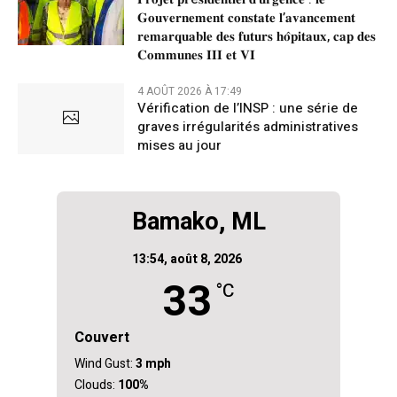
𝐆𝐨𝐮𝐯𝐞𝐫𝐧𝐞𝐦𝐞𝐧𝐭 𝐜𝐨𝐧𝐬𝐭𝐚𝐭𝐞 𝐥’𝐚𝐯𝐚𝐧𝐜𝐞𝐦𝐞𝐧𝐭
𝐫𝐞𝐦𝐚𝐫𝐪𝐮𝐚𝐛𝐥𝐞 𝐝𝐞𝐬 𝐟𝐮𝐭𝐮𝐫𝐬 𝐡𝐨̂𝐩𝐢𝐭𝐚𝐮𝐱, 𝐜𝐚𝐩 𝐝𝐞𝐬
𝐂𝐨𝐦𝐦𝐮𝐧𝐞𝐬 𝐈𝐈𝐈 𝐞𝐭 𝐕𝐈
4 AOÛT 2026 À 17:49
Vérification de l’INSP : une série de
graves irrégularités administratives
mises au jour
Bamako, ML
13:54,
août 8, 2026
33
°C
Couvert
Wind Gust:
3 mph
Clouds:
100%