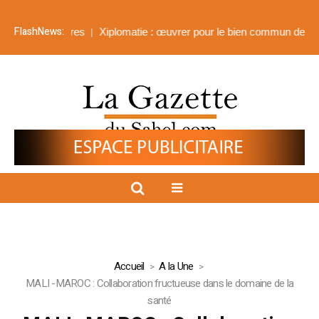
FlashNews:
s frontières
Xiplomatie : œuvrer pour le bien commun de tous
Me
Accueil
A la Une
MALI -MAROC : Collaboration fructueuse dans le domaine de la
santé