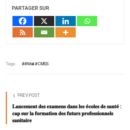
PARTAGER SUR
Tags:
#Mali #CMSS
PREV POST
𝐋𝐚𝐧𝐜𝐞𝐦𝐞𝐧𝐭 𝐝𝐞𝐬 𝐞𝐱𝐚𝐦𝐞𝐧𝐬 𝐝𝐚𝐧𝐬 𝐥𝐞𝐬 é𝐜𝐨𝐥𝐞𝐬 𝐝𝐞 𝐬𝐚𝐧𝐭é :
𝐜𝐚𝐩 𝐬𝐮𝐫 𝐥𝐚 𝐟𝐨𝐫𝐦𝐚𝐭𝐢𝐨𝐧 𝐝𝐞𝐬 𝐟𝐮𝐭𝐮𝐫𝐬 𝐩𝐫𝐨𝐟𝐞𝐬𝐬𝐢𝐨𝐧𝐧𝐞𝐥𝐬
𝐬𝐚𝐧𝐢𝐭𝐚𝐢𝐫𝐞