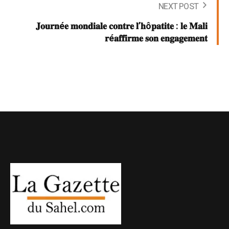
NEXT POST
𝐉𝐨𝐮𝐫𝐧é𝐞 𝐦𝐨𝐧𝐝𝐢𝐚𝐥𝐞 𝐜𝐨𝐧𝐭𝐫𝐞 𝐥’𝐡ô𝐩𝐚𝐭𝐢𝐭𝐞 : 𝐥𝐞 𝐌𝐚𝐥𝐢
𝐫é𝐚𝐟𝐟𝐢𝐫𝐦𝐞 𝐬𝐨𝐧 𝐞𝐧𝐠𝐚𝐠𝐞𝐦𝐞𝐧𝐭