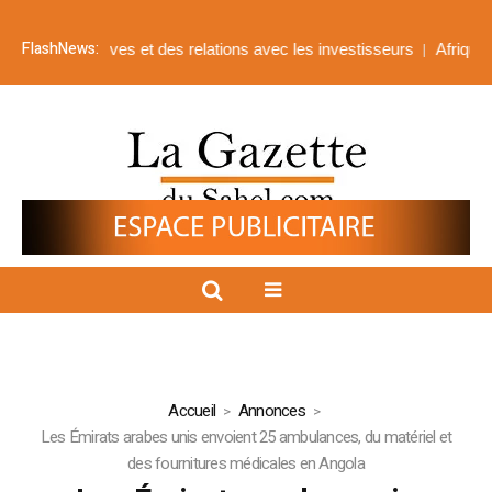
FlashNews:
s corporatives et des relations avec les investisseurs
Afrique de l’
Accueil
Annonces
Les Émirats arabes unis envoient 25 ambulances, du matériel et
des fournitures médicales en Angola