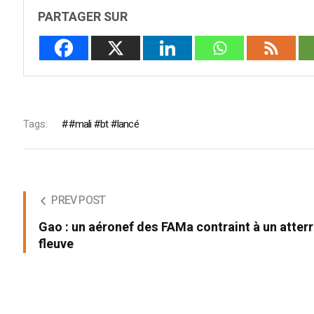
PARTAGER SUR
Tags:
#mali #bt #lancé
PREV POST
Gao : un aéronef des FAMa contraint à un atter
fleuve