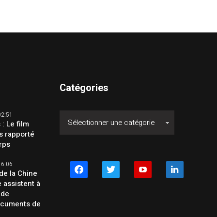
Catégories
02:51
 : Le film
s rapporté
orps
16:06
facebook
twitter
youtube
linkedin
de la Chine
e assistent à
 de
ocuments de