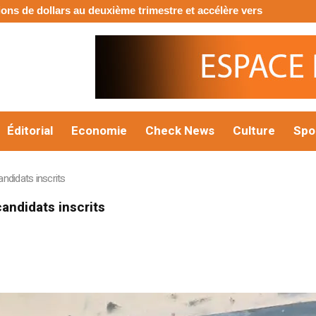
rs au deuxième trimestre et accélère vers Menankoto
Xiplomati
Éditorial
Economie
Check News
Culture
Spo
didats inscrits
ndidats inscrits