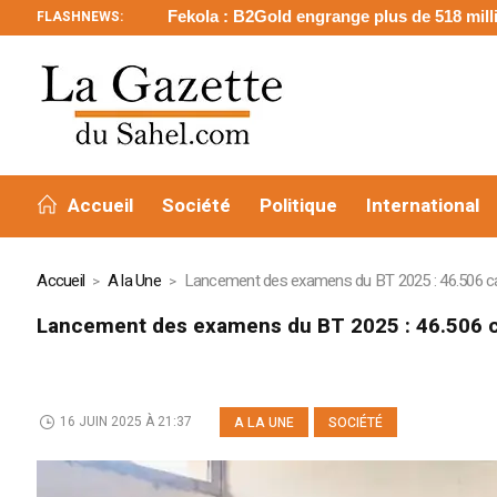
FLASHNEWS:
Fekola : B2Gold engrange plus de 518 millions de dolla
Accueil
Société
Politique
International
Accueil
A la Une
Lancement des examens du BT 2025 : 46.506 can
Lancement des examens du BT 2025 : 46.506 ca
16 JUIN 2025 À 21:37
A LA UNE
SOCIÉTÉ