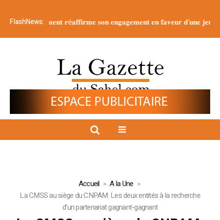
FlashNews:
 g𝐨𝐮𝐯𝐞𝐫𝐧𝐞𝐦𝐞𝐧𝐭 𝐫é𝐚𝐟𝐟𝐢𝐫𝐦𝐞 𝐬𝐨𝐧 𝐞𝐧𝐠𝐚𝐠𝐞𝐦𝐞𝐧𝐭 𝐞𝐧 𝐟𝐚𝐯𝐞𝐮𝐫 𝐝’𝐮𝐧𝐞 𝐣𝐞𝐮𝐧𝐞𝐬𝐬𝐞 é𝐩𝐚
Accueil
A la Une
La CMSS au siège du CNPAM: Les deux entités à la recherche
d’un partenariat gagnant-gagnant