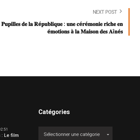
NEXT POST
 𝐏𝐮𝐩𝐢𝐥𝐥𝐞𝐬 𝐝𝐞 𝐥𝐚 𝐑é𝐩𝐮𝐛𝐥𝐢𝐪𝐮𝐞 : 𝐮𝐧𝐞 𝐜é𝐫é𝐦𝐨𝐧𝐢𝐞 𝐫𝐢𝐜𝐡𝐞 𝐞𝐧
é𝐦𝐨𝐭𝐢𝐨𝐧𝐬 à 𝐥𝐚 𝐌𝐚𝐢𝐬𝐨𝐧 𝐝𝐞𝐬 𝐀î𝐧é𝐬
Catégories
02:51
 : Le film