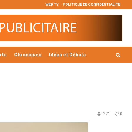
WEB TV
POLITIQUE DE CONFIDENTIALITE
ons
Barrick renforce sa direction des affaires corporatives et d
rts
Chroniques
Idées et Débats
271
0