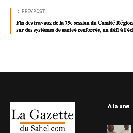
PREV POST
𝐅𝐢𝐧 𝐝𝐞𝐬 𝐭𝐫𝐚𝐯𝐚𝐮𝐱 𝐝𝐞 𝐥𝐚 𝟕𝟓𝐞 𝐬𝐞𝐬𝐬𝐢𝐨𝐧 𝐝𝐮 𝐂𝐨𝐦𝐢𝐭é 𝐑é𝐠𝐢𝐨
𝐬𝐮𝐫 𝐝𝐞𝐬 𝐬𝐲𝐬𝐭è𝐦𝐞𝐬 𝐝𝐞 𝐬𝐚𝐧𝐭𝐞é 𝐫𝐞𝐧𝐟𝐨𝐫𝐜é𝐬, 𝐮𝐧 𝐝é𝐟𝐢 à 𝐥’é𝐜𝐡𝐞
A la une