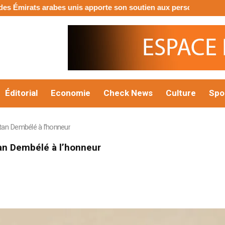
is apporte son soutien aux personnes touchées par les inondati
Éditorial
Economie
Check News
Culture
Spo
an Dembélé à l’honneur
an Dembélé à l’honneur