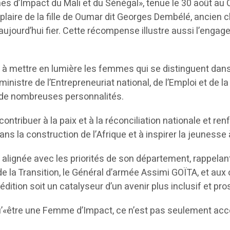
mes d’Impact du Mali et du Sénégal», tenue le 30 août a
mplaire de la fille de Oumar dit Georges Dembélé, ancien
 aujourd’hui fier. Cette récompense illustre aussi l’enga
à mettre en lumière les femmes qui se distinguent dans 
stre de l’Entrepreneuriat national, de l’Emploi et de la
 de nombreuses personnalités.
contribuer à la paix et à la réconciliation nationale et re
 la construction de l’Afrique et à inspirer la jeunesse 
ve alignée avec les priorités de son département, rappelant
de la Transition, le Général d’armée Assimi GOÏTA, et aux 
dition soit un catalyseur d’un avenir plus inclusif et pro
u’«être une Femme d’Impact, ce n’est pas seulement accom