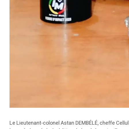
Le Lieutenant-colonel Astan DEMBÉLÉ, cheffe Cellul