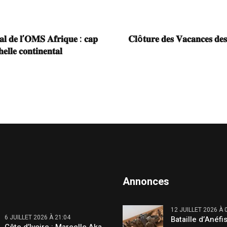
𝐚𝐥 𝐝𝐞 𝐥’𝐎𝐌𝐒 𝐀𝐟𝐫𝐢𝐪𝐮𝐞 : 𝐜𝐚𝐩
𝐂𝐥ô𝐭𝐮𝐫𝐞 𝐝𝐞𝐬 𝐕𝐚𝐜𝐚𝐧𝐜𝐞𝐬 𝐝𝐞𝐬
𝐥𝐥𝐞 𝐜𝐨𝐧𝐭𝐢𝐧𝐞𝐧𝐭𝐚𝐥
Annonces
12 JUILLET 2026 À 
6 JUILLET 2026 À 21:04
Bataille d’Anéfis