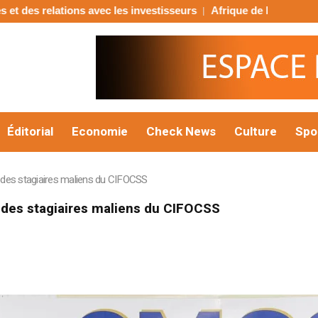
ns avec les investisseurs
Afrique de l’Ouest : la BIDC mobilise 
Éditorial
Economie
Check News
Culture
Spo
des stagiaires maliens du CIFOCSS
des stagiaires maliens du CIFOCSS