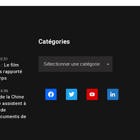
Catégories
02:51
 : Le film
s rapporté
orps
16:06
facebook
twitter
youtube
linkedin
de la Chine
e assistent à
 de
ocuments de