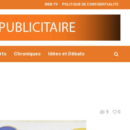
WEB TV
POLITIQUE DE CONFIDENTIALITE
plus de 510 millions de dollars pour financer des projets structu
rts
Chroniques
Idées et Débats
9
0