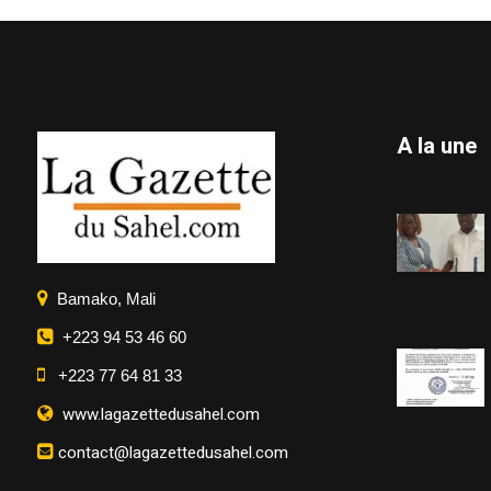
A la une
Bamako, Mali
+223 94 53 46 60
+223 77 64 81 33
www.lagazettedusahel.com
contact@lagazettedusahel.com