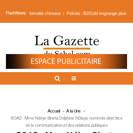
FlashNews:
 à la diplomatie chinoise
Fekola : B2Gold engrange plus de 518 mil
Accueil
A la Une
BOAD : Mme Ndèye Bineta Delphine NDiaye, nommée directrice
de la communication et des relations publiques