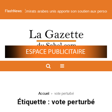
FlashNews:
onale des Émirats arabes unis apporte son soutien aux personnes tou
Accueil
vote perturbé
Étiquette :
vote perturbé