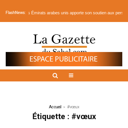
FlashNews:
tionale des Émirats arabes unis apporte son soutien aux personnes t
Accueil
#vœux
Étiquette :
#vœux