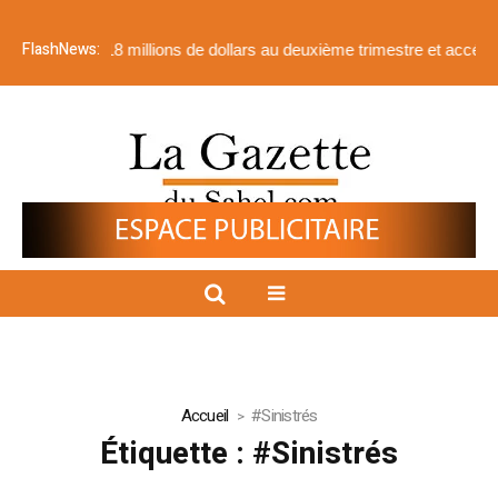
FlashNews:
plus de 518 millions de dollars au deuxième trimestre et accélère v
Accueil
#Sinistrés
Étiquette :
#Sinistrés