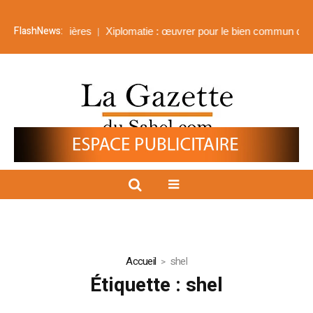
FlashNews:
 les frontières
Xiplomatie : œuvrer pour le bien commun de tous
Accueil
shel
Étiquette :
shel