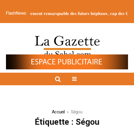
FlashNews:
𝐚𝐭𝐞 𝐥’𝐚𝐯𝐚𝐧𝐜𝐞𝐦𝐞𝐧𝐭 𝐫𝐞𝐦𝐚𝐫𝐪𝐮𝐚𝐛𝐥𝐞 𝐝𝐞𝐬 𝐟𝐮𝐭𝐮𝐫𝐬 𝐡𝐨̂𝐩𝐢𝐭𝐚𝐮𝐱, 𝐜𝐚𝐩 𝐝𝐞𝐬 𝐂𝐨𝐦𝐦𝐮𝐧𝐞
Accueil
Ségou
Étiquette :
Ségou