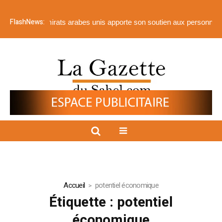
FlashNews:
ale des Émirats arabes unis apporte son soutien aux personnes touch
Accueil
potentiel économique
Étiquette :
potentiel
économique