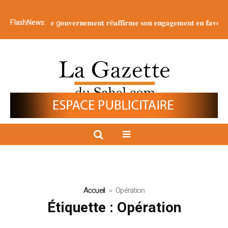
FlashNews:
𝐥𝐚 𝐍𝐚𝐭𝐢𝐨𝐧 : 𝐥𝐞 g𝐨𝐮𝐯𝐞𝐫𝐧𝐞𝐦𝐞𝐧𝐭 𝐫é𝐚𝐟𝐟𝐢𝐫𝐦𝐞 𝐬𝐨𝐧 𝐞𝐧𝐠𝐚𝐠𝐞𝐦𝐞𝐧𝐭 𝐞𝐧 𝐟𝐚𝐯𝐞𝐮𝐫 𝐝’𝐮𝐧𝐞
Accueil
Opération
Étiquette :
Opération