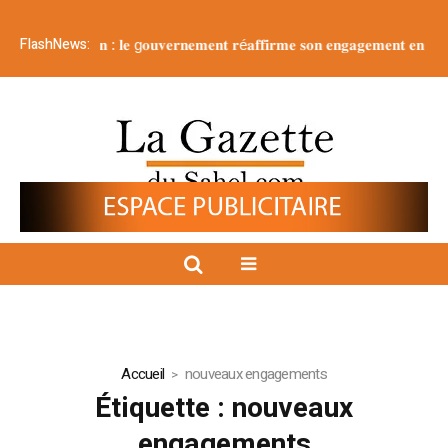
FlashNews:
 𝐝𝐞 𝐥𝐚 𝐍𝐚𝐭𝐢𝐨𝐧 : 𝐥𝐞 g𝐨𝐮𝐯𝐞𝐫𝐧𝐞𝐦𝐞𝐧𝐭 𝐫é𝐚𝐟𝐟𝐢𝐫𝐦𝐞 𝐬𝐨𝐧 𝐞𝐧𝐠𝐚𝐠𝐞𝐦𝐞𝐧𝐭 𝐞𝐧 𝐟𝐚𝐯𝐞𝐮𝐫 𝐝
Accueil
nouveaux engagements
Étiquette :
nouveaux
engagements