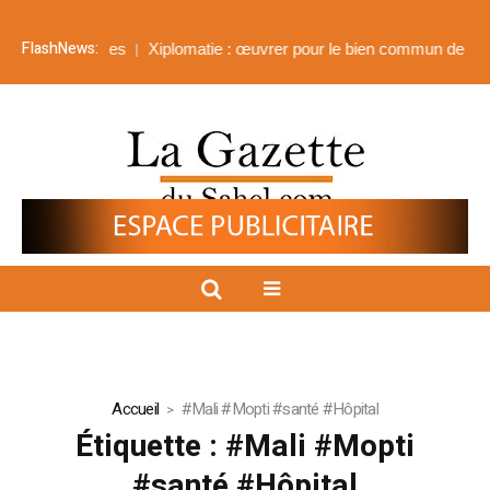
FlashNews:
es frontières
Xiplomatie : œuvrer pour le bien commun de tous
Accueil
#Mali #Mopti #santé #Hôpital
Étiquette :
#Mali #Mopti
#santé #Hôpital