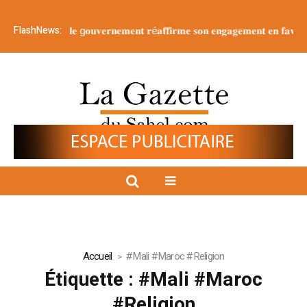
FlashNews:
𝐞 𝐥𝐚 𝐍𝐚𝐭𝐢𝐨𝐧 : 𝐥𝐞 g𝐨𝐮𝐯𝐞𝐫𝐧𝐞𝐦𝐞𝐧𝐭 𝐫é𝐚𝐟𝐟𝐢𝐫𝐦𝐞 𝐬𝐨𝐧 𝐞𝐧𝐠𝐚𝐠𝐞𝐦𝐞𝐧𝐭 𝐞𝐧 𝐟𝐚𝐯𝐞𝐮𝐫 𝐝’𝐮
Accueil
#Mali #Maroc #Religion
Étiquette :
#Mali #Maroc
#Religion