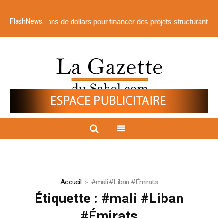
FlashNews:
 510 millions de dollars pour financer des projets structurants
𝐏𝐫𝐨𝐣
Accueil
#mali #Liban #Émirats
Étiquette :
#mali #Liban
#Émirats