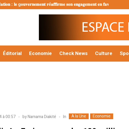
𝐨𝐧 : 𝐥𝐞 g𝐨𝐮𝐯𝐞𝐫𝐧𝐞𝐦𝐞𝐧𝐭 𝐫é𝐚𝐟𝐟𝐢𝐫𝐦𝐞 𝐬𝐨𝐧 𝐞𝐧𝐠𝐚𝐠𝐞𝐦𝐞𝐧𝐭 𝐞𝐧 𝐟𝐚𝐯𝐞𝐮𝐫 𝐝’𝐮𝐧𝐞 𝐣𝐞𝐮𝐧𝐞𝐬
Éditorial
Economie
Check News
Culture
Spo
A la Une
Economie
In
4 à 00:57
by
Namama Diakité