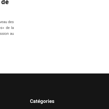
 de
iveau des
es» de la
ission au
Catégories