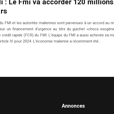
i : Le Fmi va accorder 120 millions
ars
du FMI et les autorités maliennes sont parvenues à un accord au n
 sur un financement d’urgence au titre du guichet «chocs exogèn
de crédit rapide (FCR) du FMI. L’équipe du FMI a aussi achevée sa m
l’article IV pour 2024. L’économie malienne a récemment été...
Annonces