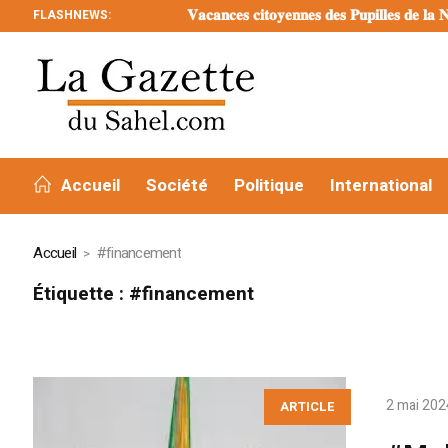
FLASHNEWS:
𝐕𝐚𝐜𝐚𝐧𝐜𝐞𝐬 𝐜𝐢𝐭𝐨𝐲𝐞𝐧𝐧𝐞𝐬 𝐝𝐞𝐬 𝐏𝐮𝐩𝐢𝐥𝐥𝐞𝐬 𝐝𝐞 𝐥𝐚 𝐍𝐚𝐭𝐢
Accueil
Société
Politique
International
Accueil
#financement
Étiquette :
#financement
2 mai 202
ARTICLE