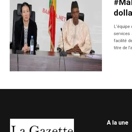
#Mal
doll
L’équipe 
services
facilité 
titre de 
A la une