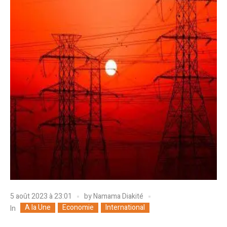
5 août 2023 à 23:01
by
Namama Diakité
A la Une
Economie
International
In