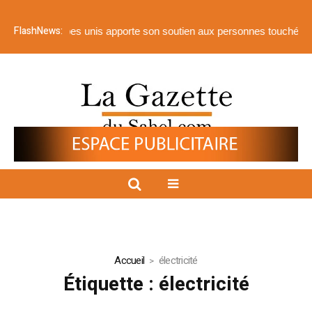
FlashNews:
 arabes unis apporte son soutien aux personnes touchées par les ino
Accueil
électricité
Étiquette :
électricité