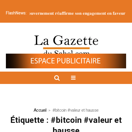
FlashNews:
𝐚𝐭𝐢𝐨𝐧 : 𝐥𝐞 g𝐨𝐮𝐯𝐞𝐫𝐧𝐞𝐦𝐞𝐧𝐭 𝐫é𝐚𝐟𝐟𝐢𝐫𝐦𝐞 𝐬𝐨𝐧 𝐞𝐧𝐠𝐚𝐠𝐞𝐦𝐞𝐧𝐭 𝐞𝐧 𝐟𝐚𝐯𝐞𝐮𝐫 𝐝’𝐮𝐧𝐞 𝐣𝐞
Accueil
#bitcoin #valeur et hausse
Étiquette :
#bitcoin #valeur et
hausse