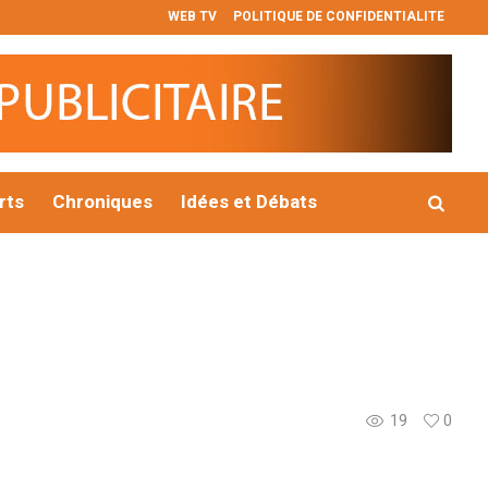
WEB TV
POLITIQUE DE CONFIDENTIALITE
𝐞 𝐞𝐭 𝐫𝐞𝐬𝐩𝐨𝐧𝐬𝐚𝐛𝐥𝐞
Vérification de l’INSP : une série de graves ir
rts
Chroniques
Idées et Débats
19
0