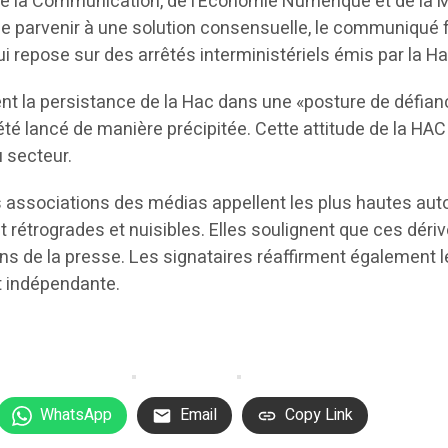
 la Communication, de l’Économie Numérique et de la Mod
 de parvenir à une solution consensuelle, le communiqué 
ui repose sur des arrêtés interministériels émis par la Ha
ent la persistance de la Hac dans une «posture de défia
été lancé de manière précipitée. Cette attitude de la HAC
u secteur.
es associations des médias appellent les plus hautes auto
t rétrogrades et nuisibles. Elles soulignent que ces dér
ons de la presse. Les signataires réaffirment également 
et indépendante.
WhatsApp
Email
Copy Link