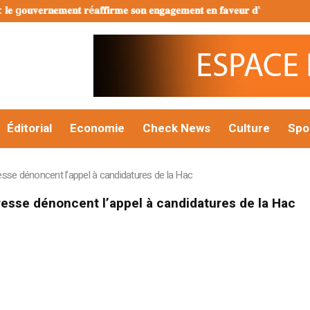
𝐞𝐫𝐧𝐞𝐦𝐞𝐧𝐭 𝐫é𝐚𝐟𝐟𝐢𝐫𝐦𝐞 𝐬𝐨𝐧 𝐞𝐧𝐠𝐚𝐠𝐞𝐦𝐞𝐧𝐭 𝐞𝐧 𝐟𝐚𝐯𝐞𝐮𝐫 𝐝’𝐮𝐧𝐞 𝐣𝐞𝐮𝐧𝐞𝐬𝐬𝐞 é𝐩𝐚𝐧𝐨𝐮𝐢
Éditorial
Economie
Check News
Culture
Spo
esse dénoncent l’appel à candidatures de la Hac
resse dénoncent l’appel à candidatures de la Hac