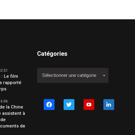
Catégories
02:51
 : Le film
s rapporté
orps
16:06
facebook
twitter
youtube
linkedin
de la Chine
e assistent à
 de
ocuments de