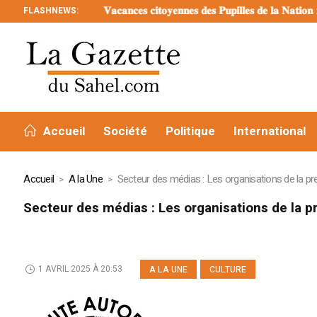
FLASHNEWS:
𝐕𝐚𝐜𝐚𝐧𝐜𝐞𝐬 𝐜𝐢𝐭𝐨𝐲𝐞𝐧𝐧𝐞𝐬 𝐝𝐞𝐬 𝐏𝐮𝐩𝐢𝐥𝐥𝐞𝐬 𝐝𝐞 𝐥𝐚 𝐍𝐚𝐭𝐢𝐨𝐧 : 𝐥𝐞 g𝐨𝐮
Accueil
Société
Politique
International
Accueil
A la Une
Secteur des médias : Les organisations de la pr
Secteur des médias : Les organisations de la p
1 AVRIL 2025 À 20:53
A LA UNE
CULTURE