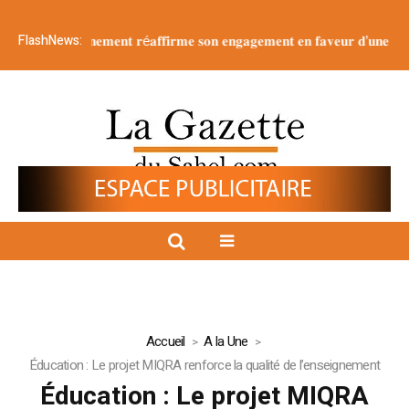
FlashNews:
 : 𝐥𝐞 g𝐨𝐮𝐯𝐞𝐫𝐧𝐞𝐦𝐞𝐧𝐭 𝐫é𝐚𝐟𝐟𝐢𝐫𝐦𝐞 𝐬𝐨𝐧 𝐞𝐧𝐠𝐚𝐠𝐞𝐦𝐞𝐧𝐭 𝐞𝐧 𝐟𝐚𝐯𝐞𝐮𝐫 𝐝’𝐮𝐧𝐞 𝐣𝐞𝐮𝐧𝐞𝐬𝐬𝐞
Accueil
A la Une
Éducation : Le projet MIQRA renforce la qualité de l’enseignement
Éducation : Le projet MIQRA