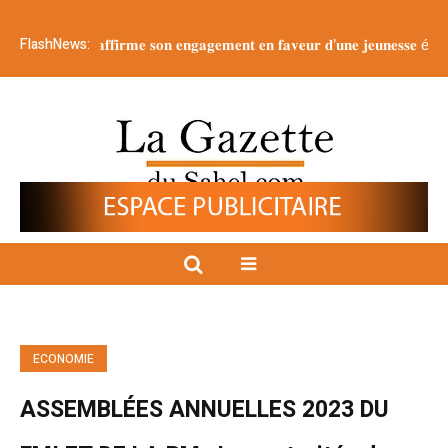
FlashNews:
 𝐫é𝐚𝐟𝐟𝐢𝐫𝐦𝐞 𝐬𝐨𝐧 𝐞𝐧𝐠𝐚𝐠𝐞𝐦𝐞𝐧𝐭 𝐞𝐧 𝐟𝐚𝐯𝐞𝐮𝐫 𝐝’𝐮𝐧𝐞 𝐣𝐞𝐮𝐧𝐞𝐬𝐬𝐞 é𝐩𝐚𝐧𝐨𝐮𝐢𝐞 𝐞𝐭 𝐫𝐞𝐬𝐩
ECONOMIE
ASSEMBLÉES ANNUELLES 2023 DU