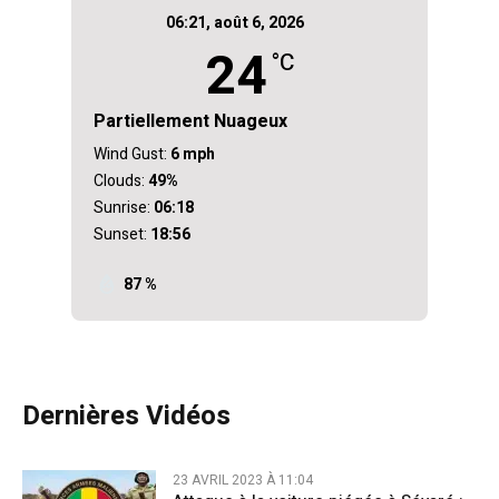
06:21,
août 6, 2026
24
°C
Partiellement Nuageux
Wind Gust:
6 mph
Clouds:
49%
Sunrise:
06:18
Sunset:
18:56
87 %
Dernières Vidéos
23 AVRIL 2023 À 11:04